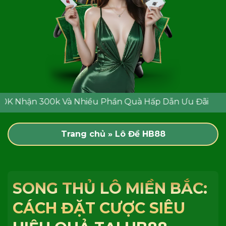
300k Và Nhiều Phần Quà Hấp Dẫn Ưu Đãi
Trang chủ
»
Lô Đề HB88
SONG THỦ LÔ MIỀN BẮC:
CÁCH ĐẶT CƯỢC SIÊU