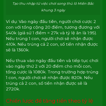
Tạo thu nhập từ việc chơi song thủ lô Miền Bắc
khung 3 ngày
Ví dụ: Vào ngày đầu tiên, người chơi cược 2
con với tổng cộng 20 điểm, tương đương với
540k (giả sử 1 điểm = 27k và tỷ lệ ăn là 1:95).
Nếu trúng 1 con, người chơi sẽ nhận được
410k. Nếu trúng cả 2 con, số tiền nhận được
sẽ là 1360k.
Nếu thua vào ngày đầu tiên và tiếp tục chơi
vào ngày thứ 2 với 20 điểm cho mỗi con,
tổng cược là 1080k. Trong trường hợp trúng
1 con, người chơi sẽ nhận được 820k. Nếu
trúng cả 2 con, số tiền nhận được sẽ là
2720k.
Chiến lược để tăng tiền theo tỷ lệ