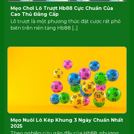
Mẹo Chơi Lô Trượt Hb88 Cực Chuẩn Của
Cao Thủ Đẳng Cấp
Lô trượt là một phương thức đặt cược rất phổ
biến trên nền tảng Hb88 [...]
Mẹo Nuôi Lô Kép Khung 3 Ngày Chuẩn Nhất
2025
Theo nghiên cứu gần đây của Hb88, phương