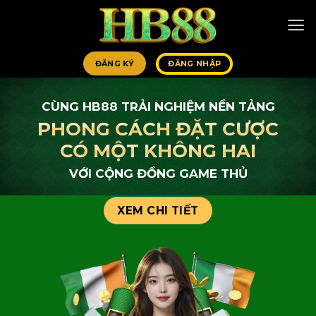
Chuyển
đến
nội
dung
ĐĂNG NHẬP
ĐĂNG KÝ
CÙNG HB88 TRẢI NGHIỆM NỀN TẢNG
PHONG CÁCH ĐẶT CƯỢC
CÓ MỘT KHÔNG HAI
VỚI CỘNG ĐỒNG GAME THỦ
XEM CHI TIẾT