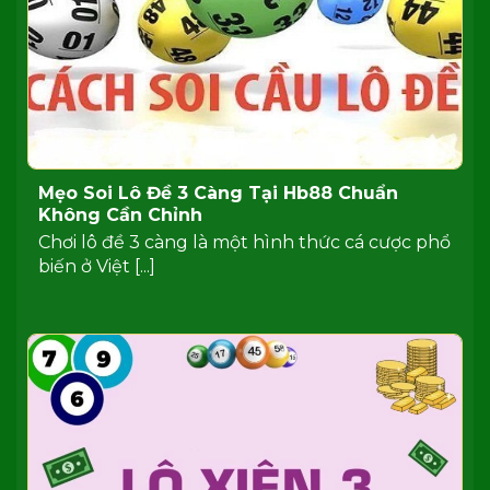
Mẹo Soi Lô Đề 3 Càng Tại Hb88 Chuẩn
Không Cần Chỉnh
Chơi lô đề 3 càng là một hình thức cá cược phổ
biến ở Việt [...]