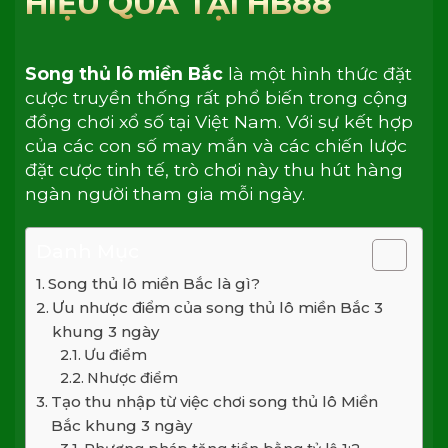
HIỆU QUẢ TẠI HB88
Song thủ lô miền Bắc
là một hình thức đặt
cược truyền thống rất phổ biến trong cộng
đồng chơi xổ số tại Việt Nam. Với sự kết hợp
của các con số may mắn và các chiến lược
đặt cược tinh tế, trò chơi này thu hút hàng
ngàn người tham gia mỗi ngày.
Danh Mục
Song thủ lô miền Bắc là gì?
Ưu nhược điểm của song thủ lô miền Bắc 3
khung 3 ngày
Ưu điểm
Nhược điểm
Tạo thu nhập từ việc chơi song thủ lô Miền
Bắc khung 3 ngày