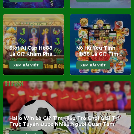
Slot
Huyền Bí Dưới
Lòng Biển
Slot Ai Cập Hb88
Nổ Hũ Yêu Tinh
Là Gì? Khám Phá
Hb88 Là Gì? Tìm
Chủ Đề Kim Tự
Hiểu Trò Chơi Giải
XEM BÀI VIẾT
XEM BÀI VIẾT
Tháp Huyền Bí
Trí Đang Được
Đầy Cuốn Hút
Quan Tâm
Hallo Win Là Gì? Tìm Hiểu Trò Chơi Giải Trí
Trực Tuyến Được Nhiều Người Quan Tâm