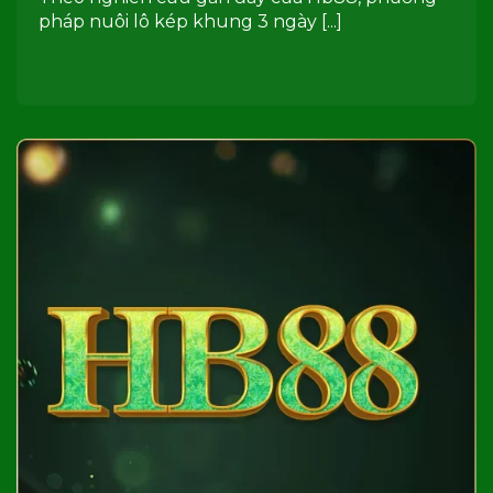
pháp nuôi lô kép khung 3 ngày [...]