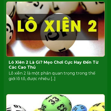
Lô Xiên 2 Là Gì? Mẹo Chơi Cực Hay Đến Từ
Các Cao Thủ
Lô xiên 2 là một phần quan trọng trong thế
giới lô tô, được nhiều [...]