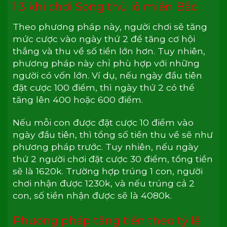
1:3 khi chơi Song thủ lô miền Bắc
Theo phương pháp này, người chơi sẽ tăng
mức cược vào ngày thứ 2 để tăng cơ hội
thắng và thu về số tiền lớn hơn. Tuy nhiên,
phương pháp này chỉ phù hợp với những
người có vốn lớn. Ví dụ, nếu ngày đầu tiên
đặt cược 100 điểm, thì ngày thứ 2 có thể
tăng lên 400 hoặc 600 điểm.
Nếu mỗi con được đặt cược 10 điểm vào
ngày đầu tiên, thì tổng số tiền thu về sẽ như
phương pháp trước. Tuy nhiên, nếu ngày
thứ 2 người chơi đặt cược 30 điểm, tổng tiền
sẽ là 1620k. Trường hợp trúng 1 con, người
chơi nhận được 1230k, và nếu trúng cả 2
con, số tiền nhận được sẽ là 4080k.
Phương pháp tăng tiền theo tỷ lệ