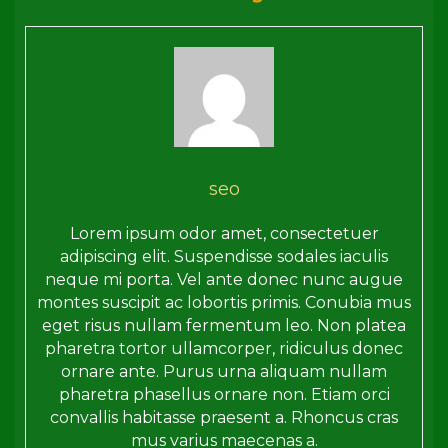
seo
Lorem ipsum odor amet, consectetuer
adipiscing elit. Suspendisse sodales iaculis
neque mi porta. Vel ante donec nunc augue
montes suscipit ac lobortis primis. Conubia mus
eget risus nullam fermentum leo. Non platea
pharetra tortor ullamcorper, ridiculus donec
ornare ante. Purus urna aliquam nullam
pharetra phasellus ornare non. Etiam orci
convallis habitasse praesent a. Rhoncus cras
mus varius maecenas a.