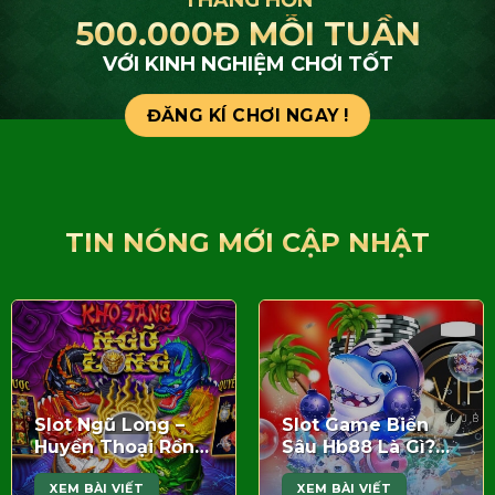
THẮNG HƠN
500.000Đ MỖI TUẦN
VỚI KINH NGHIỆM CHƠI TỐT
ĐĂNG KÍ CHƠI NGAY !
TIN NÓNG MỚI CẬP NHẬT
Slot Ngũ Long –
Slot Game Biển
Huyền Thoại Rồng
Sâu Hb88 Là Gì?
Phương Đông
Khám Phá Thế
XEM BÀI VIẾT
XEM BÀI VIẾT
Trong Thế Giới
Giới Đại Dương