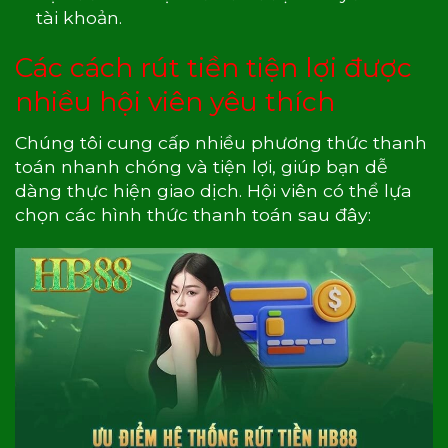
tài khoản.
Các cách rút tiền tiện lợi được
nhiều hội viên yêu thích
Chúng tôi cung cấp nhiều phương thức thanh
toán nhanh chóng và tiện lợi, giúp bạn dễ
dàng thực hiện giao dịch. Hội viên có thể lựa
chọn các hình thức thanh toán sau đây: