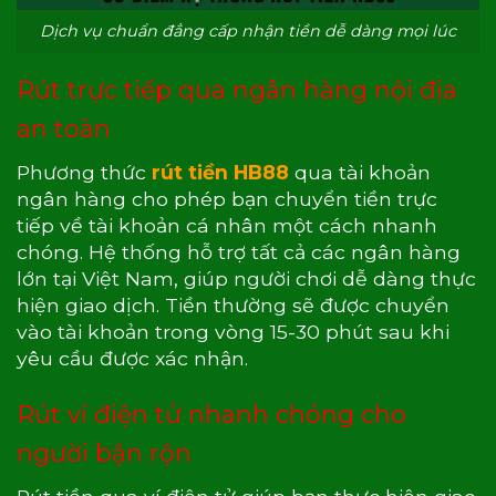
Dịch vụ chuẩn đẳng cấp nhận tiền dễ dàng mọi lúc
Rút trực tiếp qua ngân hàng nội địa
an toàn
Phương thức
rút tiền HB88
qua tài khoản
ngân hàng cho phép bạn chuyển tiền trực
tiếp về tài khoản cá nhân một cách nhanh
chóng. Hệ thống hỗ trợ tất cả các ngân hàng
lớn tại Việt Nam, giúp người chơi dễ dàng thực
hiện giao dịch. Tiền thường sẽ được chuyển
vào tài khoản trong vòng 15-30 phút sau khi
yêu cầu được xác nhận.
Rút ví điện tử nhanh chóng cho
người bận rộn