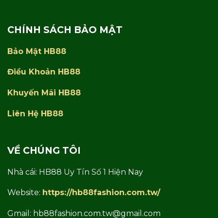
CHÍNH SÁCH BẢO MẬT
Bảo Mật HB88
Điều Khoản HB88
Khuyến Mãi HB88
Liên Hệ HB88
VỀ CHÚNG TÔI
Nhà cái: HB88 Uy Tín Số 1 Hiện Nay
Website:
https://hb88fashion.com.tw/
Gmail:
hb88fashion.com.tw@gmail.com