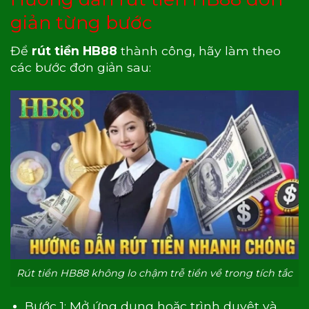
giản từng bước
Để
rút tiền HB88
thành công, hãy làm theo
các bước đơn giản sau:
Rút tiền HB88 không lo chậm trễ tiền về trong tích tắc
Bước 1: Mở ứng dụng hoặc trình duyệt và