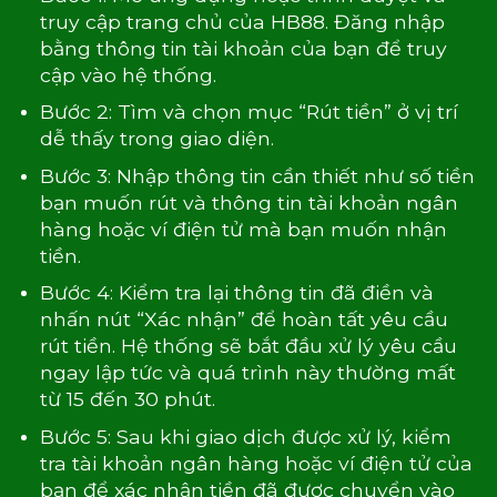
truy cập trang chủ của HB88. Đăng nhập
bằng thông tin tài khoản của bạn để truy
cập vào hệ thống.
Bước 2: Tìm và chọn mục “Rút tiền” ở vị trí
dễ thấy trong giao diện.
Bước 3: Nhập thông tin cần thiết như số tiền
bạn muốn rút và thông tin tài khoản ngân
hàng hoặc ví điện tử mà bạn muốn nhận
tiền.
Bước 4: Kiểm tra lại thông tin đã điền và
nhấn nút “Xác nhận” để hoàn tất yêu cầu
rút tiền. Hệ thống sẽ bắt đầu xử lý yêu cầu
ngay lập tức và quá trình này thường mất
từ 15 đến 30 phút.
Bước 5: Sau khi giao dịch được xử lý, kiểm
tra tài khoản ngân hàng hoặc ví điện tử của
bạn để xác nhận tiền đã được chuyển vào