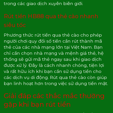
trong các giao dịch xuyên biên giới.
Rút tiền HB88 qua thẻ cào nhanh
siêu tốc
Phương thức rút tiền qua thẻ cào cho phép
người chơi quy đổi số tiền cần rút thành mã
thẻ của các nhà mạng lớn tại Việt Nam. Bạn
chỉ cần chọn nhà mạng và mệnh giá thẻ, hệ
thống sẽ gửi mã thẻ ngay sau khi giao dịch
được xử lý. Đây là cách nhanh chóng, tiện lợi
và rất hữu ích khi bạn cần sử dụng tiền cho
các dịch vụ di động. Rút qua thẻ cào còn giúp
bạn linh hoạt hơn trong việc sử dụng tiền mặt.
Giải đáp các thắc mắc thường
gặp khi bạn rút tiền