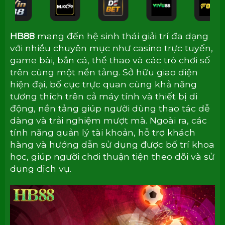
HB88
mang đến hệ sinh thái giải trí đa dạng
với nhiều chuyên mục như casino trực tuyến,
game bài, bắn cá, thể thao và các trò chơi số
trên cùng một nền tảng. Sở hữu giao diện
hiện đại, bố cục trực quan cùng khả năng
tương thích trên cả máy tính và thiết bị di
động, nền tảng giúp người dùng thao tác dễ
dàng và trải nghiệm mượt mà. Ngoài ra, các
tính năng quản lý tài khoản, hỗ trợ khách
hàng và hướng dẫn sử dụng được bố trí khoa
học, giúp người chơi thuận tiện theo dõi và sử
dụng dịch vụ.