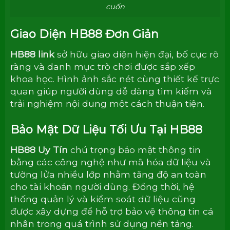
cuốn
Giao Diện HB88 Đơn Giản
HB88 link
sở hữu giao diện hiện đại, bố cục rõ
ràng và danh mục trò chơi được sắp xếp
khoa học. Hình ảnh sắc nét cùng thiết kế trực
quan giúp người dùng dễ dàng tìm kiếm và
trải nghiệm nội dung một cách thuận tiện.
Bảo Mật Dữ Liệu Tối Ưu Tại HB88
HB88 Uy Tín
chú trọng bảo mật thông tin
bằng các công nghệ như mã hóa dữ liệu và
tường lửa nhiều lớp nhằm tăng độ an toàn
cho tài khoản người dùng. Đồng thời, hệ
thống quản lý và kiểm soát dữ liệu cũng
được xây dựng để hỗ trợ bảo vệ thông tin cá
nhân trong quá trình sử dụng nền tảng.