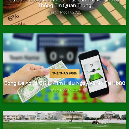
Thông Tin Quan Trọng
Tháng Một 17, 2025
THỂ THAO HB88
Bóng Đá Ảo Là Gì? Đi Tìm Hiểu Ngay Về Nó Tại Hb88
Tháng Một 17, 2025