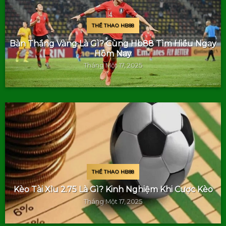
THỂ THAO HB88
Bàn Thắng Vàng Là Gì? Cùng Hb88 Tìm Hiểu Ngay
Hôm Nay
Tháng Một 17, 2025
THỂ THAO HB88
Kèo Tài Xỉu 2.75 Là Gì? Kinh Nghiệm Khi Cược Kèo
Tháng Một 17, 2025