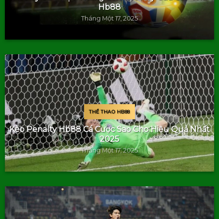
Hb88
Tháng Một 17, 2025
THỂ THAO HB88
Kèo Penalty Hb88 Cá Cược Sao Cho Hiệu Quả Nhất
2025
Tháng Một 17, 2025