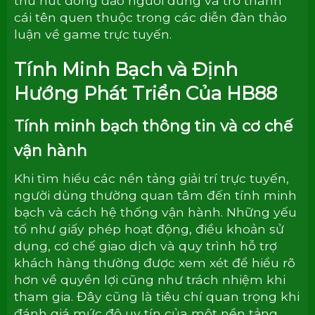
thu hút đông đảo người dùng và trở thành
cái tên quen thuộc trong các diễn đàn thảo
luận về game trực tuyến.
Tính Minh Bạch và Định
Hướng Phát Triển Của HB88
Tính minh bạch thông tin và cơ chế
vận hành
Khi tìm hiểu các nền tảng giải trí trực tuyến,
người dùng thường quan tâm đến tính minh
bạch và cách hệ thống vận hành. Những yếu
tố như giấy phép hoạt động, điều khoản sử
dụng, cơ chế giao dịch và quy trình hỗ trợ
khách hàng thường được xem xét để hiểu rõ
hơn về quyền lợi cũng như trách nhiệm khi
tham gia. Đây cũng là tiêu chí quan trọng khi
đánh giá mức độ uy tín của một nền tảng