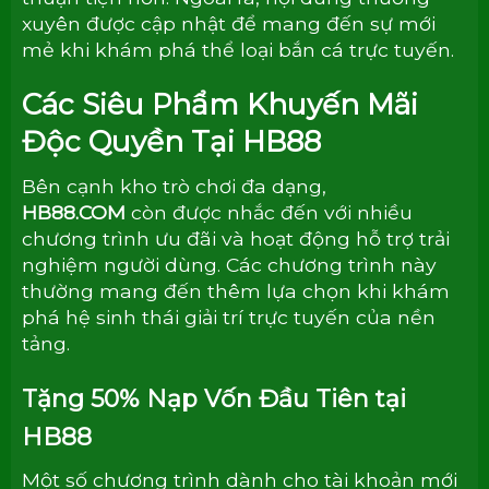
xuyên được cập nhật để mang đến sự mới
mẻ khi khám phá thể loại bắn cá trực tuyến.
Các Siêu Phẩm Khuyến Mãi
Độc Quyền Tại HB88
Bên cạnh kho trò chơi đa dạng,
HB88.COM
còn được nhắc đến với nhiều
chương trình ưu đãi và hoạt động hỗ trợ trải
nghiệm người dùng. Các chương trình này
thường mang đến thêm lựa chọn khi khám
phá hệ sinh thái giải trí trực tuyến của nền
tảng.
Tặng 50% Nạp Vốn Đầu Tiên tại
HB88
Một số chương trình dành cho tài khoản mới