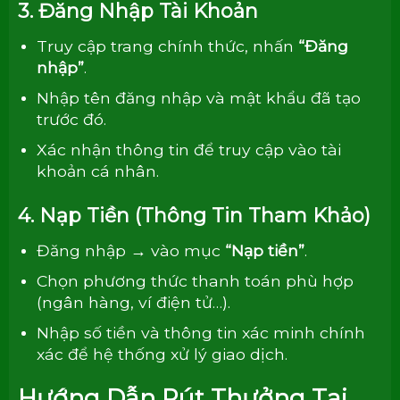
3. Đăng Nhập Tài Khoản
Truy cập trang chính thức, nhấn
“Đăng
nhập”
.
Nhập tên đăng nhập và mật khẩu đã tạo
trước đó.
Xác nhận thông tin để truy cập vào tài
khoản cá nhân.
4. Nạp Tiền (Thông Tin Tham Khảo)
Đăng nhập → vào mục
“Nạp tiền”
.
Chọn phương thức thanh toán phù hợp
(ngân hàng, ví điện tử…).
Nhập số tiền và thông tin xác minh chính
xác để hệ thống xử lý giao dịch.
Hướng Dẫn Rút Thưởng Tại