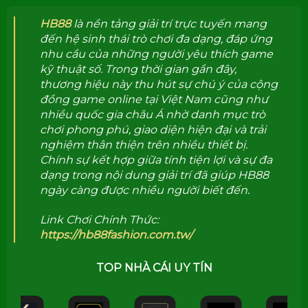
HB88
là nền tảng giải trí trực tuyến mang
đến hệ sinh thái trò chơi đa dạng, đáp ứng
nhu cầu của những người yêu thích game
kỹ thuật số. Trong thời gian gần đây,
thương hiệu này thu hút sự chú ý của cộng
đồng game online tại Việt Nam cũng như
nhiều quốc gia châu Á nhờ danh mục trò
chơi phong phú, giao diện hiện đại và trải
nghiệm thân thiện trên nhiều thiết bị.
Chính sự kết hợp giữa tính tiện lợi và sự đa
dạng trong nội dung giải trí đã giúp HB88
ngày càng được nhiều người biết đến.
Link Chơi Chính Thức:
https://hb88fashion.com.tw/
TOP NHÀ CÁI UY TÍN