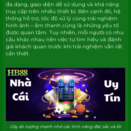
đa dạng, giao diện dễ sử dụng và khả năng
truy cập trên nhiều thiết bị. Bên cạnh đó, hệ
thống hỗ trợ, tốc độ xử lý cùng trải nghiệm
hình ảnh – âm thanh cũng là những yếu tố
được quan tâm. Tuy nhiên, mỗi người có nhu
cầu khác nhau nên việc tự tìm hiểu và đánh
giá khách quan trước khi trải nghiệm vẫn rất
cần thiết.
Gây ấn tượng mạnh nhờ các tính năng đặc sắc và lôi