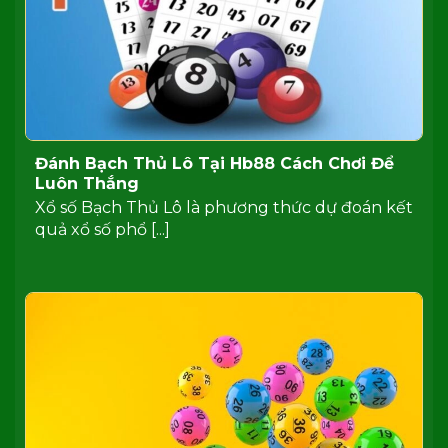
Đánh Bạch Thủ Lô Tại Hb88 Cách Chơi Để
Luôn Thắng
Xổ số Bạch Thủ Lô là phương thức dự đoán kết
quả xổ số phổ [...]