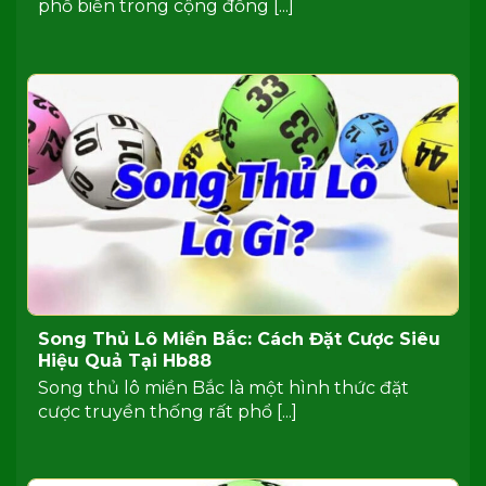
phổ biến trong cộng đồng [...]
Song Thủ Lô Miền Bắc: Cách Đặt Cược Siêu
Hiệu Quả Tại Hb88
Song thủ lô miền Bắc là một hình thức đặt
cược truyền thống rất phổ [...]