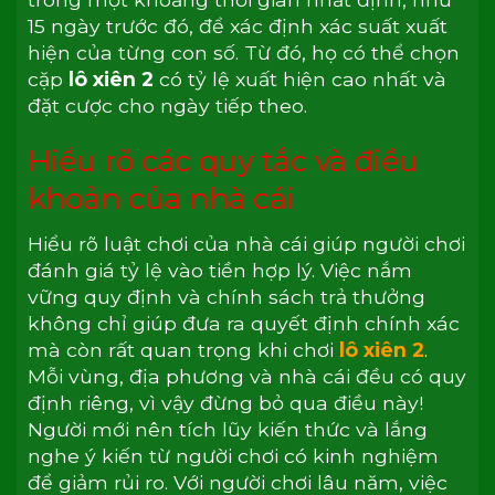
15 ngày trước đó, để xác định xác suất xuất
hiện của từng con số. Từ đó, họ có thể chọn
cặp
lô xiên 2
có tỷ lệ xuất hiện cao nhất và
đặt cược cho ngày tiếp theo.
Hiểu rõ các quy tắc và điều
khoản của nhà cái
Hiểu rõ luật chơi của nhà cái giúp người chơi
đánh giá tỷ lệ vào tiền hợp lý. Việc nắm
vững quy định và chính sách trả thưởng
không chỉ giúp đưa ra quyết định chính xác
mà còn rất quan trọng khi chơi
lô xiên 2
.
Mỗi vùng, địa phương và nhà cái đều có quy
định riêng, vì vậy đừng bỏ qua điều này!
Người mới nên tích lũy kiến thức và lắng
nghe ý kiến từ người chơi có kinh nghiệm
để giảm rủi ro. Với người chơi lâu năm, việc