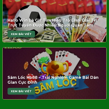
Hallo Win Là Gì? Tìm Hiểu Trò Chơi Giải Trí
Trực Tuyến Được Nhiều Người Quan Tâm
XEM BÀI VIẾT
Sâm Lốc Hb88 – Trải Nghiệm Game Bài Dân
Gian Cực Đỉnh
XEM BÀI VIẾT