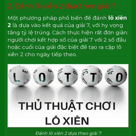
2. Đánh lô xiên 2 dựa theo giải 7
Một phương pháp phổ biến để đánh
lô xiên
2
là dựa vào kết quả của giải 7, với hy vọng
tăng tỷ lệ trúng. Cách thực hiện rất đơn giản:
người chơi kết hợp số của giải 7 với 2 số đầu
hoặc cuối của giải đặc biệt để tạo ra cặp lô
xiên 2 cho ngày tiếp theo.
Đánh lô xiên 2 dựa theo giải 7