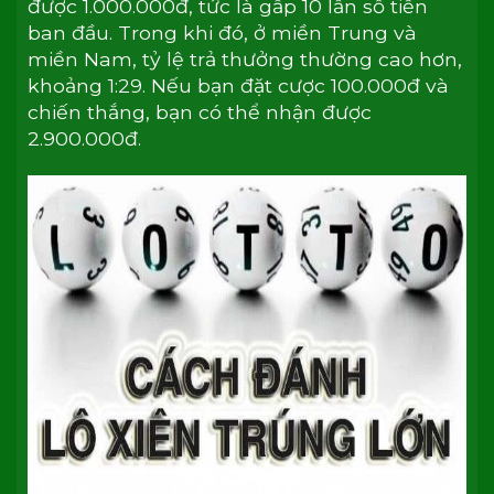
được 1.000.000đ, tức là gấp 10 lần số tiền
ban đầu. Trong khi đó, ở miền Trung và
miền Nam, tỷ lệ trả thưởng thường cao hơn,
khoảng 1:29. Nếu bạn đặt cược 100.000đ và
chiến thắng, bạn có thể nhận được
2.900.000đ.