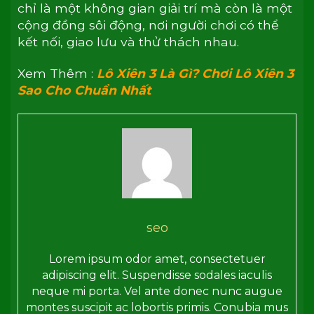
chỉ là một không gian giải trí mà còn là một
cộng đồng sôi động, nơi người chơi có thể
kết nối, giao lưu và thử thách nhau.
Xem Thêm :
Lô Xiên 3 Là Gì? Chơi Lô Xiên 3
Sao Cho Chuẩn Nhất
seo
Lorem ipsum odor amet, consectetuer
adipiscing elit. Suspendisse sodales iaculis
neque mi porta. Vel ante donec nunc augue
montes suscipit ac lobortis primis. Conubia mus