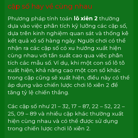
cặp số hay về cùng nhau
Phương pháp tính toán
lô xiên 2
thường
dựa vào việc phân tích kỹ lưỡng các cặp số,
dựa trên kinh nghiệm quan sát và thống kê
kết quả xổ số hàng ngày. Người chơi có thể
nhận ra các cặp số có xu hướng xuất hiện
cùng nhau với tần suất cao qua việc phân
tích các mẫu số. Ví dụ, khi một con số lô tô
xuất hiện, khả năng cao một con số khác
trong cặp cũng sẽ xuất hiện, điều này có thể
áp dụng vào chiến lược chơi lô xiên 2 để
tăng tỷ lệ chiến thắng.
Các cặp số như 21 – 32, 17 – 87, 22 – 52, 22 –
25, 09 – 89 và nhiều cặp khác thường xuất
hiện cùng nhau và có thể được sử dụng
trong chiến lược chơi lô xiên 2.