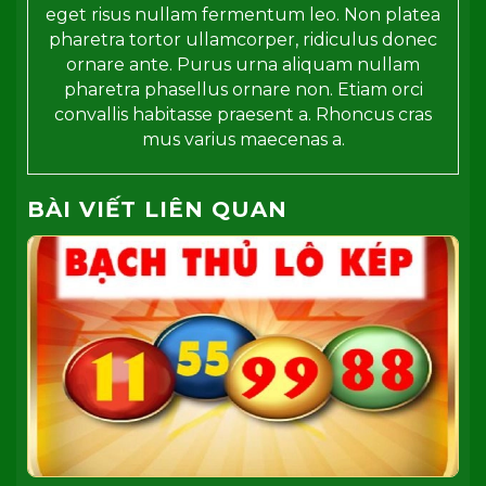
eget risus nullam fermentum leo. Non platea
pharetra tortor ullamcorper, ridiculus donec
ornare ante. Purus urna aliquam nullam
pharetra phasellus ornare non. Etiam orci
convallis habitasse praesent a. Rhoncus cras
mus varius maecenas a.
BÀI VIẾT LIÊN QUAN