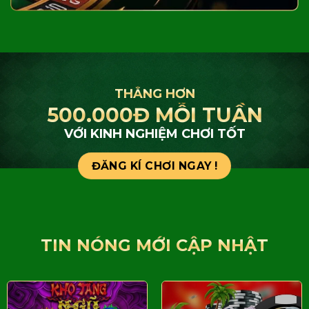
THẮNG HƠN
500.000Đ MỖI TUẦN
VỚI KINH NGHIỆM CHƠI TỐT
ĐĂNG KÍ CHƠI NGAY !
TIN NÓNG MỚI CẬP NHẬT