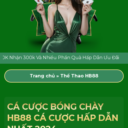
00k Và Nhiều Phần Quà Hấp Dẫn Ưu Đãi
Trang chủ
»
Thể Thao HB88
CÁ CƯỢC BÓNG CHÀY
HB88 CÁ CƯỢC HẤP DẪN