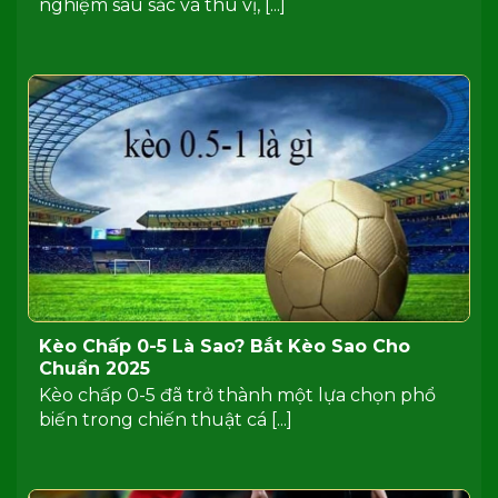
nghiệm sâu sắc và thú vị, [...]
Kèo Chấp 0-5 Là Sao? Bắt Kèo Sao Cho
Chuẩn 2025
Kèo chấp 0-5 đã trở thành một lựa chọn phổ
biến trong chiến thuật cá [...]