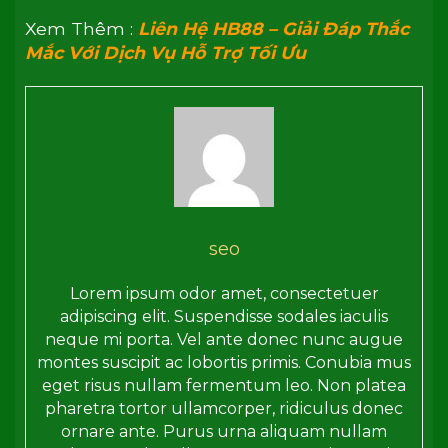
Xem Thêm :
Liên Hệ HB88 – Giải Đáp Thắc
Mắc Với Dịch Vụ Hỗ Trợ Tối Ưu
seo
Lorem ipsum odor amet, consectetuer
adipiscing elit. Suspendisse sodales iaculis
neque mi porta. Vel ante donec nunc augue
montes suscipit ac lobortis primis. Conubia mus
eget risus nullam fermentum leo. Non platea
pharetra tortor ullamcorper, ridiculus donec
ornare ante. Purus urna aliquam nullam