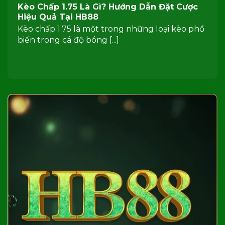
Kèo Chấp 1.75 Là Gì? Hướng Dẫn Đặt Cược
Hiệu Quả Tại HB88
Kèo chấp 1.75 là một trong những loại kèo phổ
biến trong cá độ bóng [...]