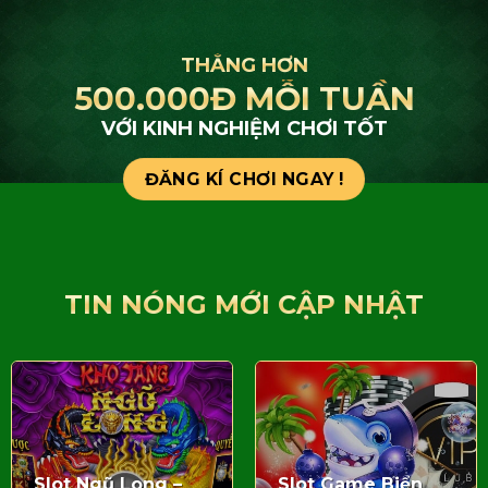
THẮNG HƠN
500.000Đ MỖI TUẦN
VỚI KINH NGHIỆM CHƠI TỐT
ĐĂNG KÍ CHƠI NGAY !
TIN NÓNG MỚI CẬP NHẬT
Slot Ngũ Long –
Slot Game Biển