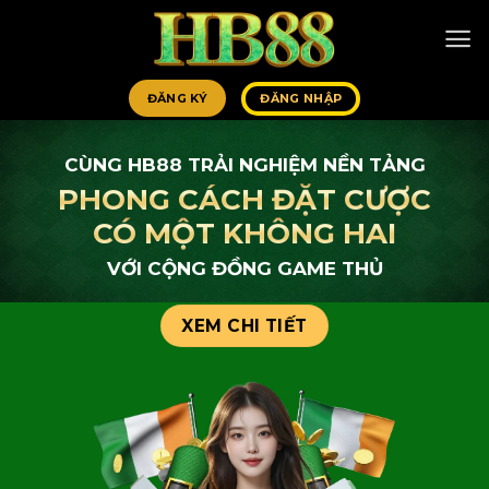
Chuyển
đến
nội
dung
ĐĂNG NHẬP
ĐĂNG KÝ
CÙNG HB88 TRẢI NGHIỆM NỀN TẢNG
PHONG CÁCH ĐẶT CƯỢC
CÓ MỘT KHÔNG HAI
VỚI CỘNG ĐỒNG GAME THỦ
XEM CHI TIẾT