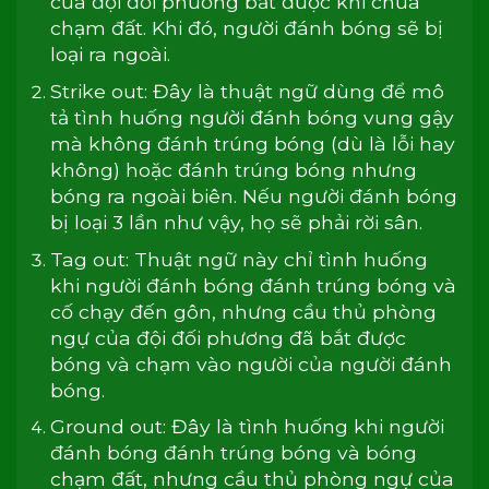
của đội đối phương bắt được khi chưa
chạm đất. Khi đó, người đánh bóng sẽ bị
loại ra ngoài.
Strike out: Đây là thuật ngữ dùng để mô
tả tình huống người đánh bóng vung gậy
mà không đánh trúng bóng (dù là lỗi hay
không) hoặc đánh trúng bóng nhưng
bóng ra ngoài biên. Nếu người đánh bóng
bị loại 3 lần như vậy, họ sẽ phải rời sân.
Tag out: Thuật ngữ này chỉ tình huống
khi người đánh bóng đánh trúng bóng và
cố chạy đến gôn, nhưng cầu thủ phòng
ngự của đội đối phương đã bắt được
bóng và chạm vào người của người đánh
bóng.
Ground out: Đây là tình huống khi người
đánh bóng đánh trúng bóng và bóng
chạm đất, nhưng cầu thủ phòng ngự của